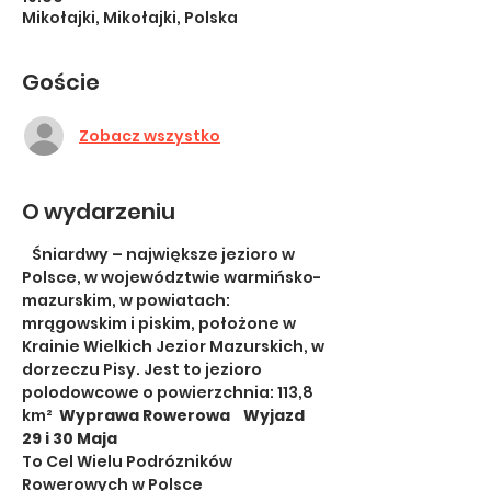
Mikołajki, Mikołajki, Polska
Goście
Zobacz wszystko
O wydarzeniu
   Śniardwy – największe jezioro w 
Polsce, w województwie warmińsko-
mazurskim, w powiatach: 
mrągowskim i piskim, położone w 
Krainie Wielkich Jezior Mazurskich, w 
dorzeczu Pisy. Jest to jezioro 
polodowcowe o powierzchnia: 113,8 
km²  
Wyprawa Rowerowa    Wyjazd 
29 i 30 Maja
To Cel Wielu Podrózników 
Rowerowych w Polsce   