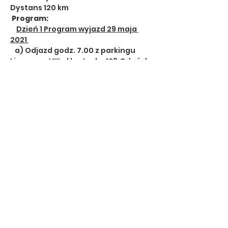
Dystans 120 km     
Program:
Dzień 1 Program wyjazd 29 maja 
2021 
   a) Odjazd godz. 7.00 z parkingu 
Liceum nr VIII ul kartuska 128 Gdańsk 
Czytaj więcej >
Udostępnij to wydarzenie
HOME
TRENINGI