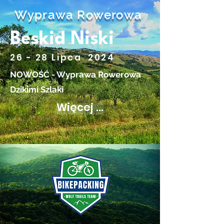
Wyprawa Rowerowa
Beskid Niski
26 - 28 Lipca 2024
NOWOŚĆ - Wyprawa Rowerowa
Dzikimi Szlaki
Więcej ...