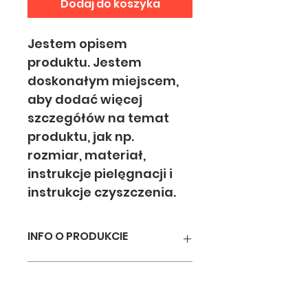
Dodaj do koszyka
Jestem opisem 
produktu. Jestem 
doskonałym miejscem, 
aby dodać więcej 
szczegółów na temat 
produktu, jak np. 
rozmiar, materiał, 
instrukcje pielęgnacji i 
instrukcje czyszczenia.
INFO O PRODUKCIE
Jestem szczegółowym opisem. 
POLITYKA ZWROTÓW
Jestem doskonałym miejscem, 
aby dodać więcej szczegółów 